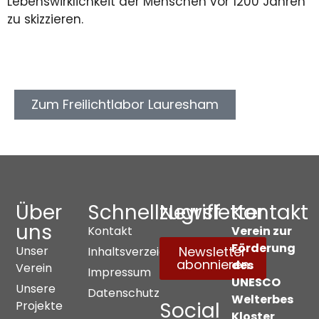
Lebenswirklichkeit der Menschen vor 1200 Jahren
zu skizzieren.
Zum Freilichtlabor Lauresham
Über
Schnellzugriff
Newsletter
Kontakt
uns
Kontakt
Verein zur
Förderung
Unser
Newsletter
Inhaltsverzeichnis
abonnieren
des
Verein
Impressum
UNESCO
Unsere
Datenschutz
Welterbes
Social
Projekte
Kloster